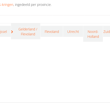
-kringen
, ingedeeld per provincie.
Gelderland /
jssel
Flevoland
Utrecht
Noord-
Zuid
Flevoland
Holland