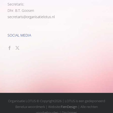
Secretaris:
Dhr. B.T. Goosen
secretaris@organisatielotus.nl
SOCIAL MEDIA
Organisatie LOTUS © Copyright
2026 | LOTUS is een gedeponeerd
Benelux woordmerk | Website:
FienDesign
| Alle rechten
voorbehouden | Disclaimer