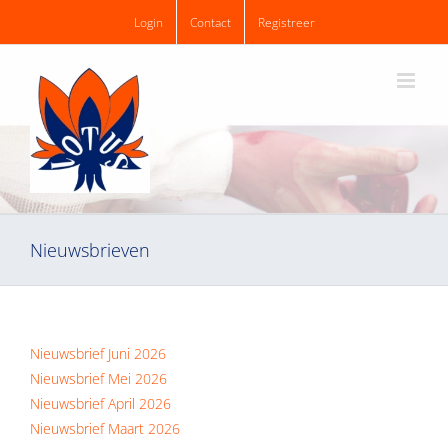
Ga
Login
Contact
Registreer
naar
inhoud
Nieuwsbrieven
Nieuwsbrief Juni 2026
Nieuwsbrief Mei 2026
Nieuwsbrief April 2026
Nieuwsbrief Maart 2026