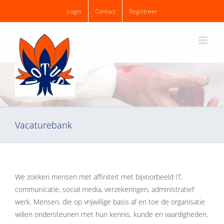
Ga
Login
Contact
Registreer
naar
inhoud
Vacaturebank
We zoeken mensen met affiniteit met bijvoorbeeld IT,
communicatie, social media, verzekeringen, administratief
werk. Mensen, die op vrijwillige basis af en toe de organisatie
willen ondersteunen met hun kennis, kunde en vaardigheden.