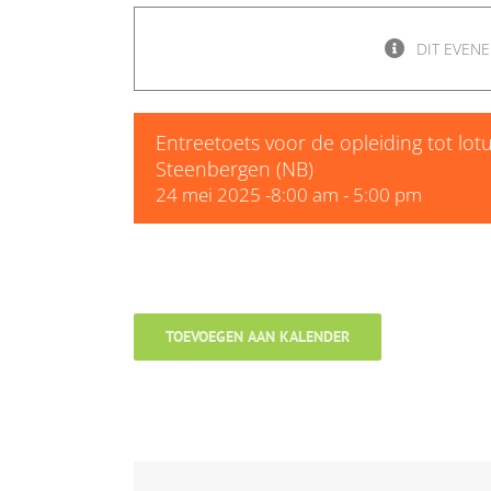
DIT EVENE
Entreetoets voor de opleiding tot lotu
Steenbergen (NB)
24 mei 2025 -8:00 am
-
5:00 pm
TOEVOEGEN AAN KALENDER