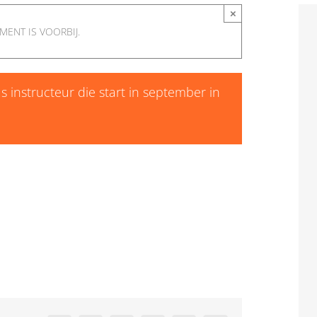
×
MENT IS VOORBIJ.
s instructeur die start in september in