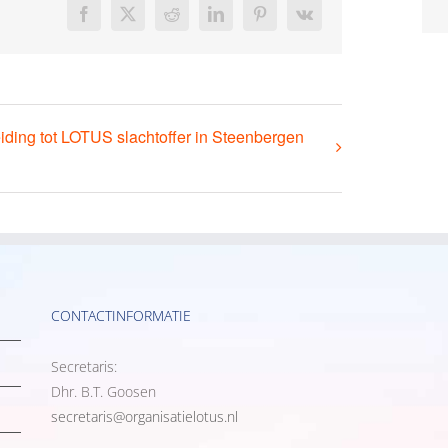
Facebook
X
Reddit
LinkedIn
Pinterest
Vk
iding tot LOTUS slachtoffer in Steenbergen
CONTACTINFORMATIE
Secretaris:
Dhr. B.T. Goosen
secretaris@organisatielotus.nl