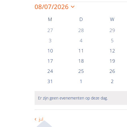
Evenementen
08/07/2026
Selecteer
een
Kalender
M
MAANDAG
D
DINSDAG
W
WOE
datum.
van
0
0
0
27
28
29
Evenementen
evenementen
evenementen
evenem
0
0
0
3
4
5
evenementen
evenementen
evenem
0
0
0
10
11
12
evenementen
evenementen
evenem
0
0
0
17
18
19
evenementen
evenementen
evenem
0
0
0
24
25
26
evenementen
evenementen
evenem
0
0
0
31
1
2
evenementen
evenementen
evenem
Er zijn geen evenementen op deze dag.
Bericht
jul