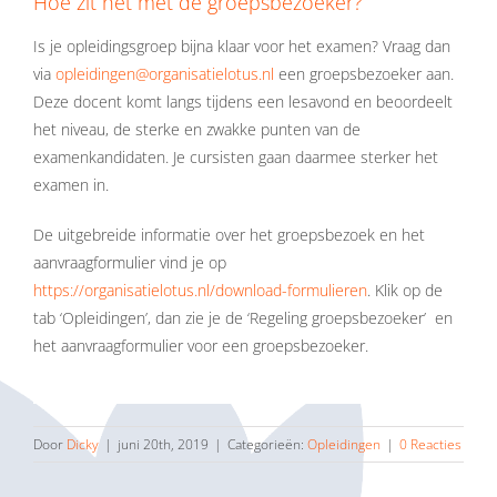
Hoe zit het met de groepsbezoeker?
Is je opleidingsgroep bijna klaar voor het examen? Vraag dan
via
opleidingen@organisatielotus.nl
een groepsbezoeker aan.
Deze docent komt langs tijdens een lesavond en beoordeelt
het niveau, de sterke en zwakke punten van de
examenkandidaten. Je cursisten gaan daarmee sterker het
examen in.
De uitgebreide informatie over het groepsbezoek en het
aanvraagformulier vind je op
https://organisatielotus.nl/download-formulieren
. Klik op de
tab ‘Opleidingen’, dan zie je de ‘Regeling groepsbezoeker’ en
het aanvraagformulier voor een groepsbezoeker.
Door
Dicky
|
juni 20th, 2019
|
Categorieën:
Opleidingen
|
0 Reacties