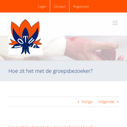
Ga
Login
Contact
Registreer
naar
inhoud
Hoe zit het met de groepsbezoeker?
Vorige
Volgende