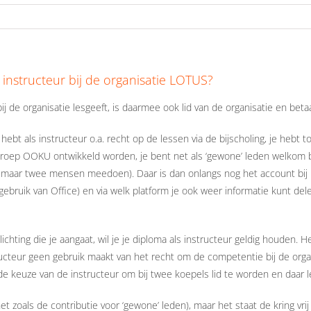
 instructeur bij de organisatie LOTUS?
ij de organisatie lesgeeft, is daarmee ook lid van de organisatie en betaa
hebt als instructeur o.a. recht op de lessen via de bijscholing, je hebt
roep OOKU ontwikkeld worden, je bent net als ‘gewone’ leden welkom bij 
g maar twee mensen meedoen). Daar is dan onlangs nog het account bij 
ebruik van Office) en via welk platform je ook weer informatie kunt de
ting die je aangaat, wil je je diploma als instructeur geldig houden. He
tructeur geen gebruik maakt van het recht om de competentie bij de org
s de keuze van de instructeur om bij twee koepels lid te worden en daar l
t zoals de contributie voor ‘gewone’ leden), maar het staat de kring vr