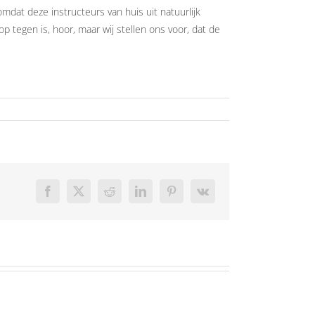
omdat deze instructeurs van huis uit natuurlijk
p tegen is, hoor, maar wij stellen ons voor, dat de
Facebook
X
Reddit
LinkedIn
Pinterest
Vk